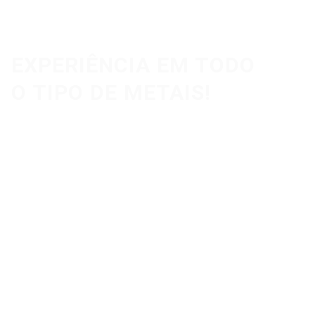
ESPECIALISTAS EM SOLDADURA E CORTE
EXPERIÊNCIA EM TODO
O TIPO DE METAIS!